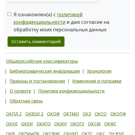
Я ознакомлен(а) с
политикой
конфиденциальности
и даю согласие на
обработку моих персональных данных
Оставить комментарий
Общероссийские классификаторы
|
Библиографическая информация
|
Хронология
|
Приказы и постановления
|
Изменения и поправки
|
О проекте
|
Политика конфиденциальности
|
Обратная связь
ОКПД 2
ОКВЭД 2
ОКОФ
ОКТМО
ОКЗ
ОКСО
ОКОПФ
ОКУД
ОКЕИ
ОКАТО
ОКИН
ОКОГУ
ОКСМ
ОКФС
ОКВ
ОКПИиПВ
ОКСВНК
ОКНХП
ОКТС
ОКС
ТН ВЭД