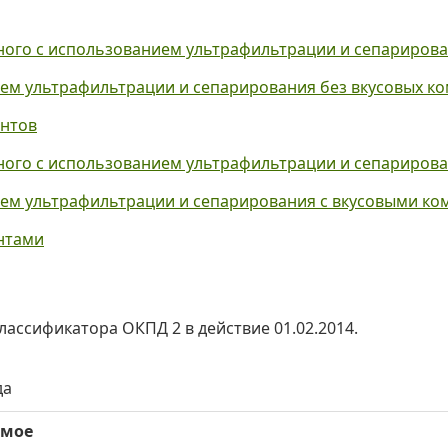
ного с использованием ультрафильтрации и сепарирова
ием ультрафильтрации и сепарирования без вкусовых к
ентов
нного с использованием ультрафильтрации и сепариров
ием ультрафильтрации и сепарирования с вкусовыми к
нтами
лассификатора ОКПД 2 в действие 01.02.2014.
да
имое