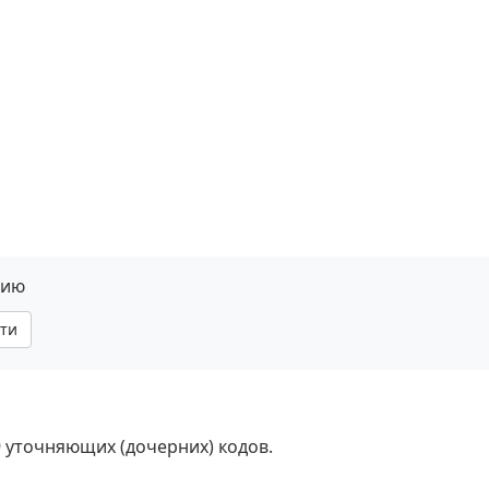
нию
ти
9 уточняющих (дочерних) кодов.