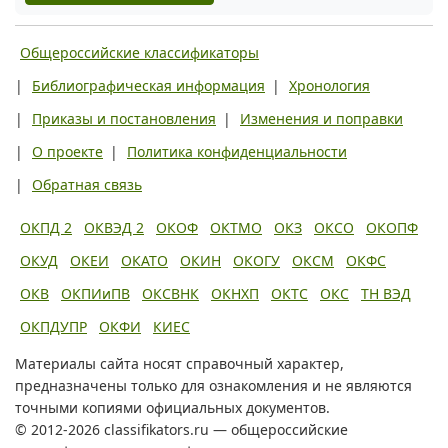
Общероссийские классификаторы
|
Библиографическая информация
|
Хронология
|
Приказы и постановления
|
Изменения и поправки
|
О проекте
|
Политика конфиденциальности
|
Обратная связь
ОКПД 2
ОКВЭД 2
ОКОФ
ОКТМО
ОКЗ
ОКСО
ОКОПФ
ОКУД
ОКЕИ
ОКАТО
ОКИН
ОКОГУ
ОКСМ
ОКФС
ОКВ
ОКПИиПВ
ОКСВНК
ОКНХП
ОКТС
ОКС
ТН ВЭД
ОКПДУПР
ОКФИ
КИЕС
Материалы сайта носят справочный характер,
предназначены только для ознакомления и не являются
точными копиями официальных документов.
© 2012-2026 classifikators.ru — общероссийские