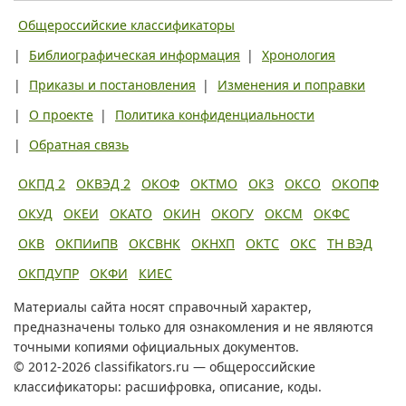
Общероссийские классификаторы
|
Библиографическая информация
|
Хронология
|
Приказы и постановления
|
Изменения и поправки
|
О проекте
|
Политика конфиденциальности
|
Обратная связь
ОКПД 2
ОКВЭД 2
ОКОФ
ОКТМО
ОКЗ
ОКСО
ОКОПФ
ОКУД
ОКЕИ
ОКАТО
ОКИН
ОКОГУ
ОКСМ
ОКФС
ОКВ
ОКПИиПВ
ОКСВНК
ОКНХП
ОКТС
ОКС
ТН ВЭД
ОКПДУПР
ОКФИ
КИЕС
Материалы сайта носят справочный характер,
предназначены только для ознакомления и не являются
точными копиями официальных документов.
© 2012-2026 classifikators.ru — общероссийские
классификаторы: расшифровка, описание, коды.