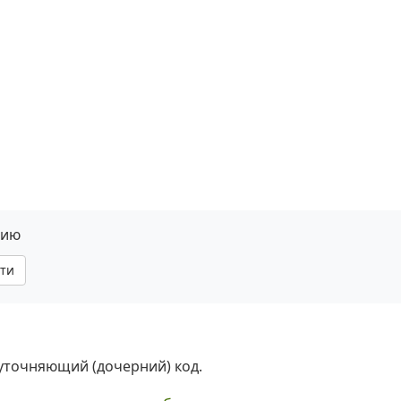
нию
ти
 уточняющий (дочерний) код.