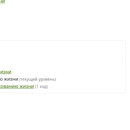
ни
жизни
ию жизни
(текущий уровень)
ахованию жизни
(1 код)