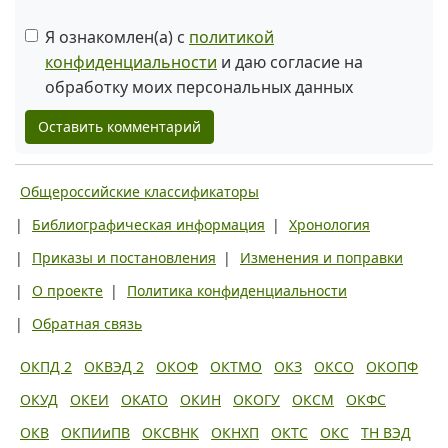
Я ознакомлен(а) с
политикой
конфиденциальности
и даю согласие на
обработку моих персональных данных
Оставить комментарий
Общероссийские классификаторы
|
Библиографическая информация
|
Хронология
|
Приказы и постановления
|
Изменения и поправки
|
О проекте
|
Политика конфиденциальности
|
Обратная связь
ОКПД 2
ОКВЭД 2
ОКОФ
ОКТМО
ОКЗ
ОКСО
ОКОПФ
ОКУД
ОКЕИ
ОКАТО
ОКИН
ОКОГУ
ОКСМ
ОКФС
ОКВ
ОКПИиПВ
ОКСВНК
ОКНХП
ОКТС
ОКС
ТН ВЭД