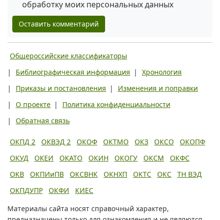
обработку моих персональных данных
Оставить комментарий
Общероссийские классификаторы
|
Библиографическая информация
|
Хронология
|
Приказы и постановления
|
Изменения и поправки
|
О проекте
|
Политика конфиденциальности
|
Обратная связь
ОКПД 2
ОКВЭД 2
ОКОФ
ОКТМО
ОКЗ
ОКСО
ОКОПФ
ОКУД
ОКЕИ
ОКАТО
ОКИН
ОКОГУ
ОКСМ
ОКФС
ОКВ
ОКПИиПВ
ОКСВНК
ОКНХП
ОКТС
ОКС
ТН ВЭД
ОКПДУПР
ОКФИ
КИЕС
Материалы сайта носят справочный характер,
предназначены только для ознакомления и не являются