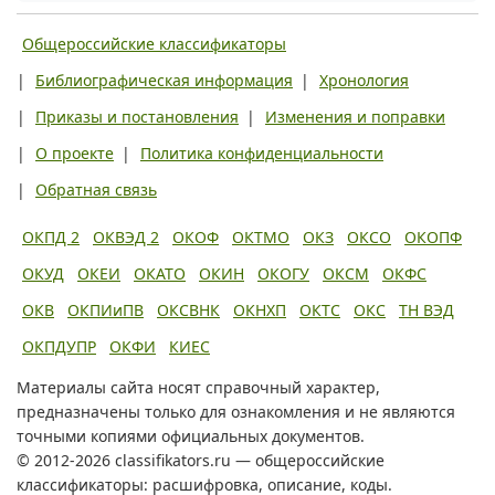
Общероссийские классификаторы
|
Библиографическая информация
|
Хронология
|
Приказы и постановления
|
Изменения и поправки
|
О проекте
|
Политика конфиденциальности
|
Обратная связь
ОКПД 2
ОКВЭД 2
ОКОФ
ОКТМО
ОКЗ
ОКСО
ОКОПФ
ОКУД
ОКЕИ
ОКАТО
ОКИН
ОКОГУ
ОКСМ
ОКФС
ОКВ
ОКПИиПВ
ОКСВНК
ОКНХП
ОКТС
ОКС
ТН ВЭД
ОКПДУПР
ОКФИ
КИЕС
Материалы сайта носят справочный характер,
предназначены только для ознакомления и не являются
точными копиями официальных документов.
© 2012-2026 classifikators.ru — общероссийские
классификаторы: расшифровка, описание, коды.