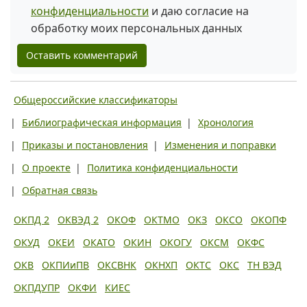
конфиденциальности
и даю согласие на
обработку моих персональных данных
Оставить комментарий
Общероссийские классификаторы
|
Библиографическая информация
|
Хронология
|
Приказы и постановления
|
Изменения и поправки
|
О проекте
|
Политика конфиденциальности
|
Обратная связь
ОКПД 2
ОКВЭД 2
ОКОФ
ОКТМО
ОКЗ
ОКСО
ОКОПФ
ОКУД
ОКЕИ
ОКАТО
ОКИН
ОКОГУ
ОКСМ
ОКФС
ОКВ
ОКПИиПВ
ОКСВНК
ОКНХП
ОКТС
ОКС
ТН ВЭД
ОКПДУПР
ОКФИ
КИЕС