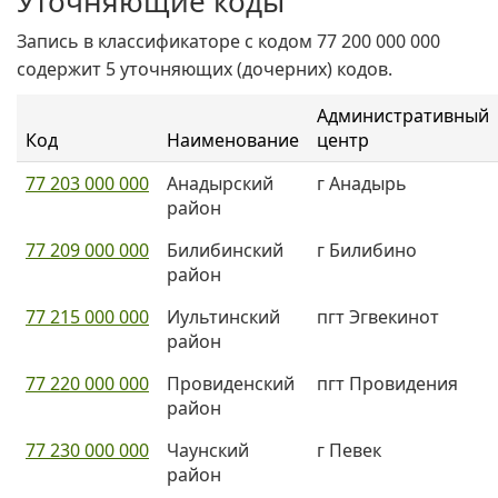
Уточняющие коды
Запись в классификаторе с кодом 77 200 000 000
содержит 5 уточняющих (дочерних) кодов.
Административный
Код
Наименование
центр
77 203 000 000
Анадырский
г Анадырь
район
77 209 000 000
Билибинский
г Билибино
район
77 215 000 000
Иультинский
пгт Эгвекинот
район
77 220 000 000
Провиденский
пгт Провидения
район
77 230 000 000
Чаунский
г Певек
район