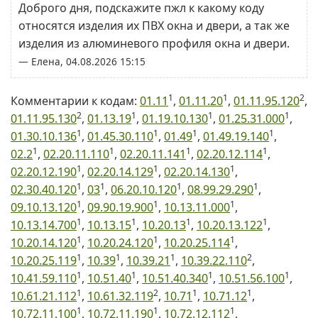
Доброго дня, подскажите пжл к какому коду
относятся изделия их ПВХ окна и двери, а так же
изделия из алюминевого профиля окна и двери.
— Елена, 04.08.2026 15:15
1
1
2
Комментарии к кодам:
01.11
,
01.11.20
,
01.11.95.120
,
2
1
1
1
01.11.95.130
,
01.13.19
,
01.19.10.130
,
01.25.31.000
,
1
1
1
1
01.30.10.136
,
01.45.30.110
,
01.49
,
01.49.19.140
,
1
1
1
1
02.2
,
02.20.11.110
,
02.20.11.141
,
02.20.12.114
,
1
1
1
02.20.12.190
,
02.20.14.129
,
02.20.14.130
,
1
1
1
1
02.30.40.120
,
03
,
06.20.10.120
,
08.99.29.290
,
1
1
1
09.10.13.120
,
09.90.19.900
,
10.13.11.000
,
1
1
1
1
10.13.14.700
,
10.13.15
,
10.20.13
,
10.20.13.122
,
1
1
1
10.20.14.120
,
10.20.24.120
,
10.20.25.114
,
1
1
1
2
10.20.25.119
,
10.39
,
10.39.21
,
10.39.22.110
,
1
1
1
1
10.41.59.110
,
10.51.40
,
10.51.40.340
,
10.51.56.100
,
1
2
1
1
10.61.21.112
,
10.61.32.119
,
10.71
,
10.71.12
,
1
1
1
10.72.11.100
,
10.72.11.190
,
10.72.12.112
,