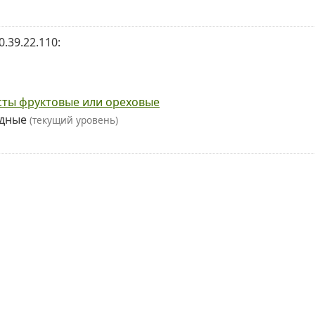
.39.22.110:
сты фруктовые или ореховые
одные
(текущий уровень)