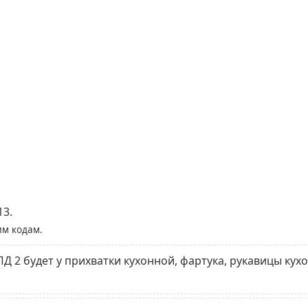
13.
им кодам.
Д 2 будет у прихватки кухонной, фартука, рукавицы кух