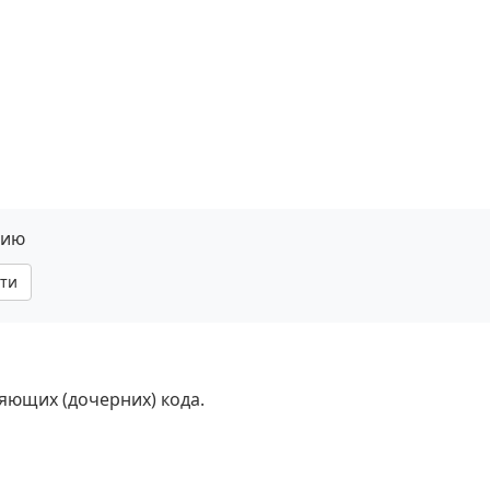
нию
ти
няющих (дочерних) кода.