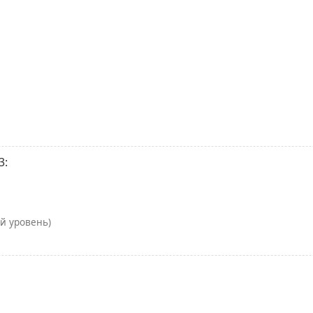
3:
й уровень)