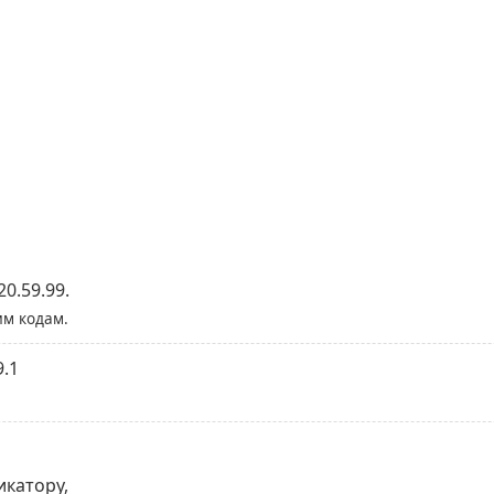
0.59.99.
им кодам.
9.1
икатору,