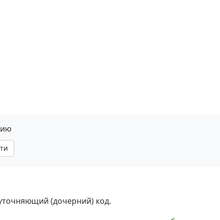
нию
ти
 уточняющий (дочерний) код.