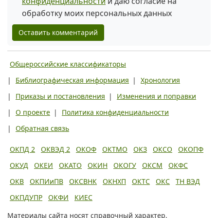
конфиденциальности
и даю согласие на
обработку моих персональных данных
Оставить комментарий
Общероссийские классификаторы
|
Библиографическая информация
|
Хронология
|
Приказы и постановления
|
Изменения и поправки
|
О проекте
|
Политика конфиденциальности
|
Обратная связь
ОКПД 2
ОКВЭД 2
ОКОФ
ОКТМО
ОКЗ
ОКСО
ОКОПФ
ОКУД
ОКЕИ
ОКАТО
ОКИН
ОКОГУ
ОКСМ
ОКФС
ОКВ
ОКПИиПВ
ОКСВНК
ОКНХП
ОКТС
ОКС
ТН ВЭД
ОКПДУПР
ОКФИ
КИЕС
Материалы сайта носят справочный характер,