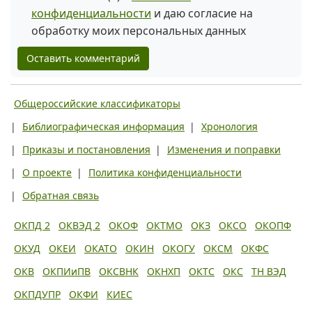
конфиденциальности
и даю согласие на
обработку моих персональных данных
Оставить комментарий
Общероссийские классификаторы
|
Библиографическая информация
|
Хронология
|
Приказы и постановления
|
Изменения и поправки
|
О проекте
|
Политика конфиденциальности
|
Обратная связь
ОКПД 2
ОКВЭД 2
ОКОФ
ОКТМО
ОКЗ
ОКСО
ОКОПФ
ОКУД
ОКЕИ
ОКАТО
ОКИН
ОКОГУ
ОКСМ
ОКФС
ОКВ
ОКПИиПВ
ОКСВНК
ОКНХП
ОКТС
ОКС
ТН ВЭД
ОКПДУПР
ОКФИ
КИЕС