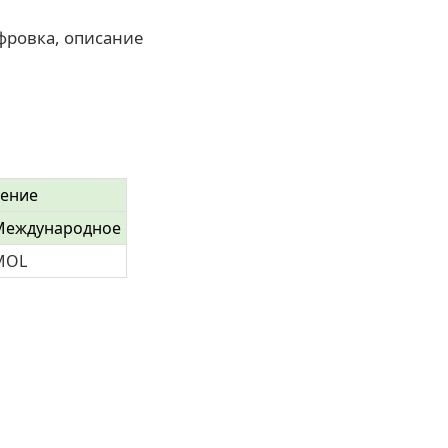
фровка, описание
чение
Международное
MOL