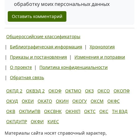
обработку моих персональных данных
Оставить комментарий
Общероссийские классификаторы
|
Библиографическая информация
|
Хронология
|
Приказы и постановления
|
Изменения и поправки
|
О проекте
|
Политика конфиденциальности
|
Обратная связь
ОКПД 2
ОКВЭД 2
ОКОФ
ОКТМО
ОКЗ
ОКСО
ОКОПФ
ОКУД
ОКЕИ
ОКАТО
ОКИН
ОКОГУ
ОКСМ
ОКФС
ОКВ
ОКПИиПВ
ОКСВНК
ОКНХП
ОКТС
ОКС
ТН ВЭД
ОКПДУПР
ОКФИ
КИЕС
Материалы сайта носят справочный характер,