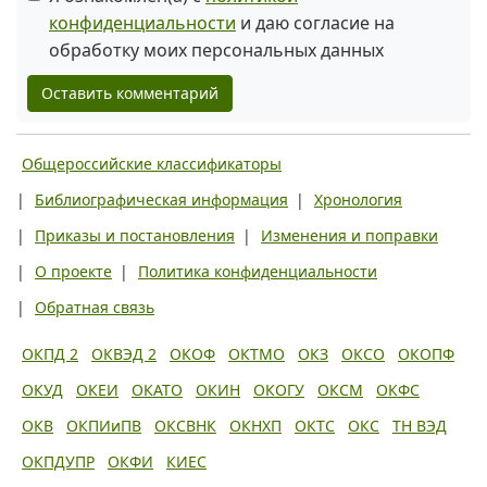
конфиденциальности
и даю согласие на
обработку моих персональных данных
Оставить комментарий
Общероссийские классификаторы
|
Библиографическая информация
|
Хронология
|
Приказы и постановления
|
Изменения и поправки
|
О проекте
|
Политика конфиденциальности
|
Обратная связь
ОКПД 2
ОКВЭД 2
ОКОФ
ОКТМО
ОКЗ
ОКСО
ОКОПФ
ОКУД
ОКЕИ
ОКАТО
ОКИН
ОКОГУ
ОКСМ
ОКФС
ОКВ
ОКПИиПВ
ОКСВНК
ОКНХП
ОКТС
ОКС
ТН ВЭД
ОКПДУПР
ОКФИ
КИЕС