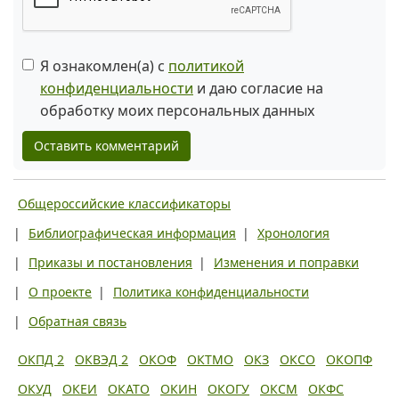
Я ознакомлен(а) с
политикой
конфиденциальности
и даю согласие на
обработку моих персональных данных
Оставить комментарий
Общероссийские классификаторы
|
Библиографическая информация
|
Хронология
|
Приказы и постановления
|
Изменения и поправки
|
О проекте
|
Политика конфиденциальности
|
Обратная связь
ОКПД 2
ОКВЭД 2
ОКОФ
ОКТМО
ОКЗ
ОКСО
ОКОПФ
ОКУД
ОКЕИ
ОКАТО
ОКИН
ОКОГУ
ОКСМ
ОКФС