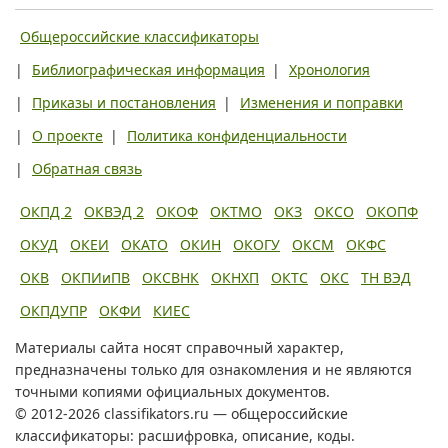
Общероссийские классификаторы
|
Библиографическая информация
|
Хронология
|
Приказы и постановления
|
Изменения и поправки
|
О проекте
|
Политика конфиденциальности
|
Обратная связь
ОКПД 2
ОКВЭД 2
ОКОФ
ОКТМО
ОКЗ
ОКСО
ОКОПФ
ОКУД
ОКЕИ
ОКАТО
ОКИН
ОКОГУ
ОКСМ
ОКФС
ОКВ
ОКПИиПВ
ОКСВНК
ОКНХП
ОКТС
ОКС
ТН ВЭД
ОКПДУПР
ОКФИ
КИЕС
Материалы сайта носят справочный характер,
предназначены только для ознакомления и не являются
точными копиями официальных документов.
© 2012-2026 classifikators.ru — общероссийские
классификаторы: расшифровка, описание, коды.