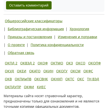
Оставить комментарий
Общероссийские классификаторы
|
Библиографическая информация
|
Хронология
|
Приказы и постановления
|
Изменения и поправки
|
О проекте
|
Политика конфиденциальности
|
Обратная связь
ОКПД 2
ОКВЭД 2
ОКОФ
ОКТМО
ОКЗ
ОКСО
ОКОПФ
ОКУД
ОКЕИ
ОКАТО
ОКИН
ОКОГУ
ОКСМ
ОКФС
ОКВ
ОКПИиПВ
ОКСВНК
ОКНХП
ОКТС
ОКС
ТН ВЭД
ОКПДУПР
ОКФИ
КИЕС
Материалы сайта носят справочный характер,
предназначены только для ознакомления и не являются
точными копиями официальных документов.