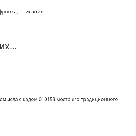
фровка, описание
х...
мысла с кодом 010153 места его традиционного