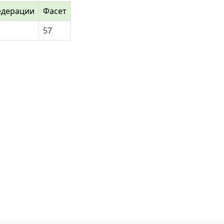
едерации
Фасет
57