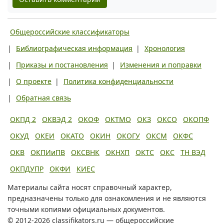
Общероссийские классификаторы
|
Библиографическая информация
|
Хронология
|
Приказы и постановления
|
Изменения и поправки
|
О проекте
|
Политика конфиденциальности
|
Обратная связь
ОКПД 2
ОКВЭД 2
ОКОФ
ОКТМО
ОКЗ
ОКСО
ОКОПФ
ОКУД
ОКЕИ
ОКАТО
ОКИН
ОКОГУ
ОКСМ
ОКФС
ОКВ
ОКПИиПВ
ОКСВНК
ОКНХП
ОКТС
ОКС
ТН ВЭД
ОКПДУПР
ОКФИ
КИЕС
Материалы сайта носят справочный характер,
предназначены только для ознакомления и не являются
точными копиями официальных документов.
© 2012-2026 classifikators.ru — общероссийские