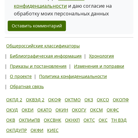
конфиденциальности
и даю согласие на
обработку моих персональных данных
Оставить комментарий
Общероссийские классификаторы
|
Библиографическая информация
|
Хронология
|
Приказы и постановления
|
Изменения и поправки
|
О проекте
|
Политика конфиденциальности
|
Обратная связь
ОКПД 2
ОКВЭД 2
ОКОФ
ОКТМО
ОКЗ
ОКСО
ОКОПФ
ОКУД
ОКЕИ
ОКАТО
ОКИН
ОКОГУ
ОКСМ
ОКФС
ОКВ
ОКПИиПВ
ОКСВНК
ОКНХП
ОКТС
ОКС
ТН ВЭД
ОКПДУПР
ОКФИ
КИЕС