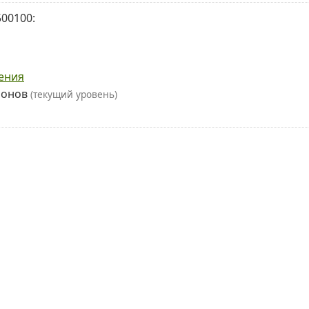
00100:
ения
йонов
(текущий уровень)