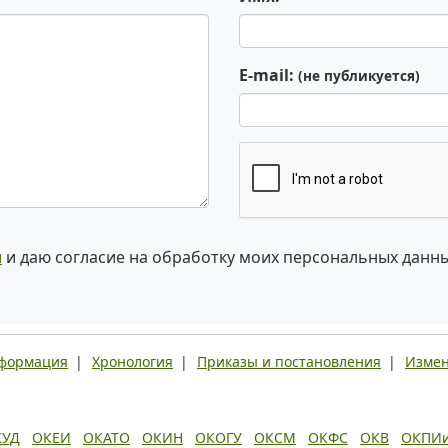
E-mail:
(не публикуется)
и
и даю согласие на обработку моих персональных данн
нформация
|
Хронология
|
Приказы и постановления
|
Измен
КУД
ОКЕИ
ОКАТО
ОКИН
ОКОГУ
ОКСМ
ОКФС
ОКВ
ОКПИ