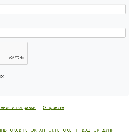
ых
ения и поправки
|
О проекте
иПВ
ОКСВНК
ОКНХП
ОКТС
ОКС
ТН ВЭД
ОКПДУПР