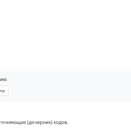
нию
ти
уточняющих (дочерних) кодов.