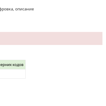
фровка, описание
черних кодов