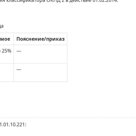
ия классификатора ОКПД 2 в действие 01.02.2014.
да
имое
Пояснение/приказ
е 25%
—
—
.01.10.221: