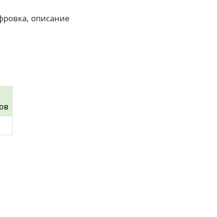
фровка, описание
ов