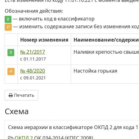
Есть изменения по коду 11.01.10.221 c момента введен
Обозначения действия:
— включить код в классификатор
В
— изменить содержание записи без изменения ко
И
Номер изменения
Наименование/содерж
№ 21/2017
Наливки крепостью свыш
В
с 01.11.2017
№ 48/2020
Настойка горькая
И
с 09.01.2021
Печатать
Схема
Схема иерархии в классификаторе ОКПД 2 для кода 11
ОКПД 2
ОК 034-2014 (КПЕС 2008)