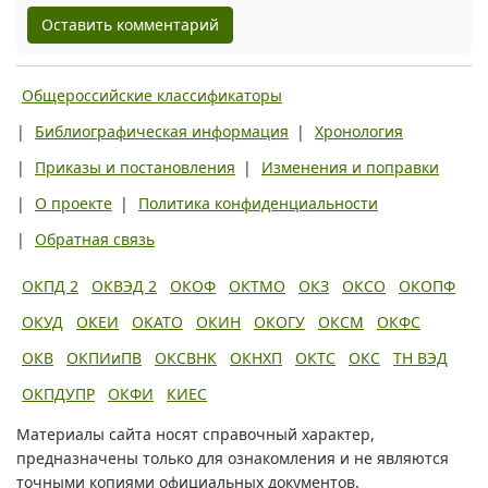
Оставить комментарий
Общероссийские классификаторы
|
Библиографическая информация
|
Хронология
|
Приказы и постановления
|
Изменения и поправки
|
О проекте
|
Политика конфиденциальности
|
Обратная связь
ОКПД 2
ОКВЭД 2
ОКОФ
ОКТМО
ОКЗ
ОКСО
ОКОПФ
ОКУД
ОКЕИ
ОКАТО
ОКИН
ОКОГУ
ОКСМ
ОКФС
ОКВ
ОКПИиПВ
ОКСВНК
ОКНХП
ОКТС
ОКС
ТН ВЭД
ОКПДУПР
ОКФИ
КИЕС
Материалы сайта носят справочный характер,
предназначены только для ознакомления и не являются
точными копиями официальных документов.