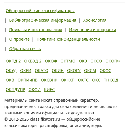
Общероссийские классификаторы
|
Библиографическая информация
|
Хронология
|
Приказы и постановления
|
Изменения и поправки
|
О проекте
|
Политика конфиденциальности
|
Обратная связь
ОКПД 2
ОКВЭД 2
ОКОФ
ОКТМО
ОКЗ
ОКСО
ОКОПФ
ОКУД
ОКЕИ
ОКАТО
ОКИН
ОКОГУ
ОКСМ
ОКФС
ОКВ
ОКПИиПВ
ОКСВНК
ОКНХП
ОКТС
ОКС
ТН ВЭД
ОКПДУПР
ОКФИ
КИЕС
Материалы сайта носят справочный характер,
предназначены только для ознакомления и не являются
точными копиями официальных документов.
© 2012-2026 classifikators.ru — общероссийские
классификаторы: расшифровка, описание, коды.