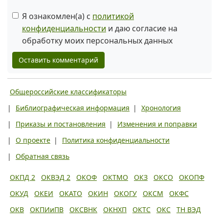
Я ознакомлен(а) с
политикой
конфиденциальности
и даю согласие на
обработку моих персональных данных
Оставить комментарий
Общероссийские классификаторы
|
Библиографическая информация
|
Хронология
|
Приказы и постановления
|
Изменения и поправки
|
О проекте
|
Политика конфиденциальности
|
Обратная связь
ОКПД 2
ОКВЭД 2
ОКОФ
ОКТМО
ОКЗ
ОКСО
ОКОПФ
ОКУД
ОКЕИ
ОКАТО
ОКИН
ОКОГУ
ОКСМ
ОКФС
ОКВ
ОКПИиПВ
ОКСВНК
ОКНХП
ОКТС
ОКС
ТН ВЭД