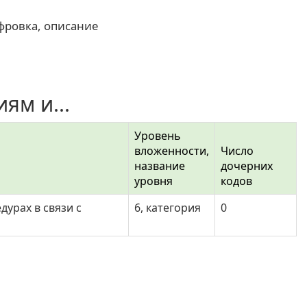
фровка, описание
ям и...
Уровень
вложенности,
Число
название
дочерних
уровня
кодов
урах в связи с
6, категория
0