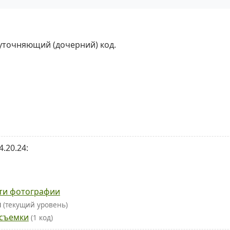
 уточняющий (дочерний) код.
.20.24:
сти фотографии
и
(текущий уровень)
осъемки
(1 код)