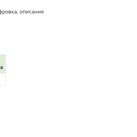
фровка, описание
ов