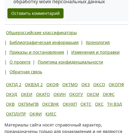
обработку моих персональных данных
Оставить комментарий
Общероссийские классификаторы
|
Библиографическая информация
|
Хронология
|
Приказы и постановления
|
Изменения и поправки
|
О проекте
|
Политика конфиденциальности
|
Обратная связь
ОКПД 2
ОКВЭД 2
ОКОФ
ОКТМО
ОКЗ
ОКСО
ОКОПФ
ОКУД
ОКЕИ
ОКАТО
ОКИН
ОКОГУ
ОКСМ
ОКФС
ОКВ
ОКПИиПВ
ОКСВНК
ОКНХП
ОКТС
ОКС
ТН ВЭД
ОКПДУПР
ОКФИ
КИЕС
Материалы сайта носят справочный характер,
предназначены только для ознакомления и не являются