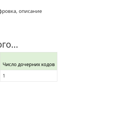
фровка, описание
го...
Число дочерних кодов
1