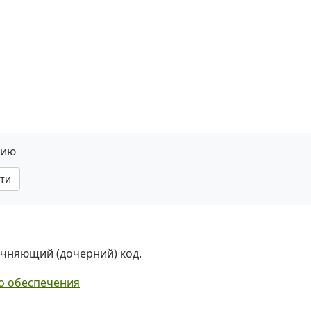
нию
ти
точняющий (дочерний) код.
го обеспечения