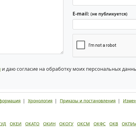
E-mail:
(не публикуется)
и
и даю согласие на обработку моих персональных данн
нформация
|
Хронология
|
Приказы и постановления
|
Измен
КУД
ОКЕИ
ОКАТО
ОКИН
ОКОГУ
ОКСМ
ОКФС
ОКВ
ОКПИ