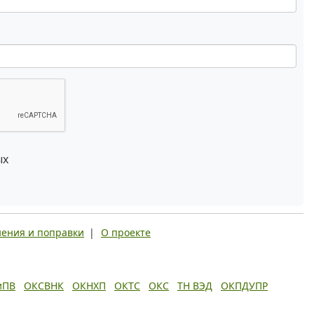
ых
ения и поправки
|
О проекте
иПВ
ОКСВНК
ОКНХП
ОКТС
ОКС
ТН ВЭД
ОКПДУПР