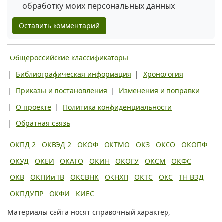
обработку моих персональных данных
Оставить комментарий
Общероссийские классификаторы
|
Библиографическая информация
|
Хронология
|
Приказы и постановления
|
Изменения и поправки
|
О проекте
|
Политика конфиденциальности
|
Обратная связь
ОКПД 2
ОКВЭД 2
ОКОФ
ОКТМО
ОКЗ
ОКСО
ОКОПФ
ОКУД
ОКЕИ
ОКАТО
ОКИН
ОКОГУ
ОКСМ
ОКФС
ОКВ
ОКПИиПВ
ОКСВНК
ОКНХП
ОКТС
ОКС
ТН ВЭД
ОКПДУПР
ОКФИ
КИЕС
Материалы сайта носят справочный характер,