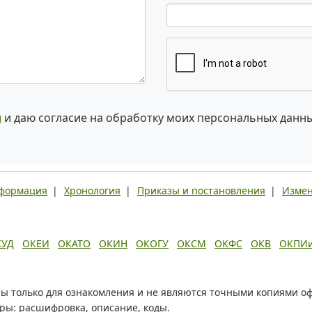
и
и даю согласие на обработку моих персональных данн
нформация
|
Хронология
|
Приказы и постановления
|
Измен
КУД
ОКЕИ
ОКАТО
ОКИН
ОКОГУ
ОКСМ
ОКФС
ОКВ
ОКПИ
ы только для ознакомления и не являются точными копиями о
оры: расшифровка, описание, коды.