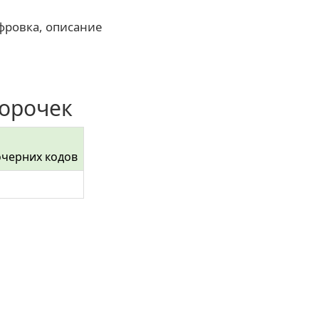
фровка, описание
сорочек
очерних кодов