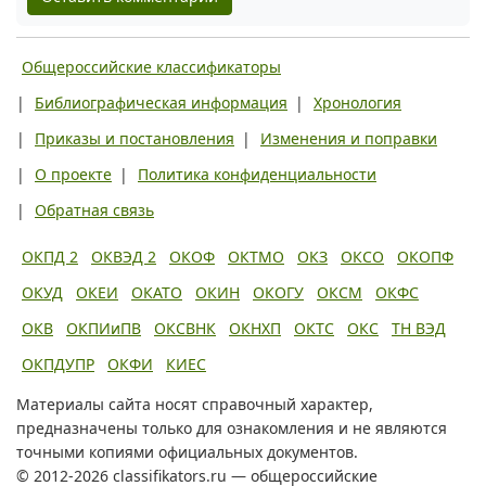
Общероссийские классификаторы
|
Библиографическая информация
|
Хронология
|
Приказы и постановления
|
Изменения и поправки
|
О проекте
|
Политика конфиденциальности
|
Обратная связь
ОКПД 2
ОКВЭД 2
ОКОФ
ОКТМО
ОКЗ
ОКСО
ОКОПФ
ОКУД
ОКЕИ
ОКАТО
ОКИН
ОКОГУ
ОКСМ
ОКФС
ОКВ
ОКПИиПВ
ОКСВНК
ОКНХП
ОКТС
ОКС
ТН ВЭД
ОКПДУПР
ОКФИ
КИЕС
Материалы сайта носят справочный характер,
предназначены только для ознакомления и не являются
точными копиями официальных документов.
© 2012-2026 classifikators.ru — общероссийские