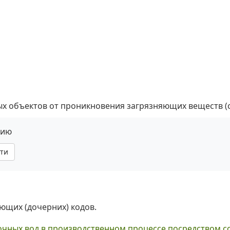
ых объектов от проникновения загрязняющих веществ (см
нию
ти
яющих (дочерних) кодов.
чных вод в производственном процессе посредством 