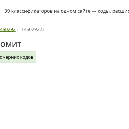
39 классификаторов на одном сайте — коды, расши
450292
145029223
томит
дочерних кодов