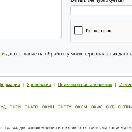
E-mail:
(не публикуется)
и
и даю согласие на обработку моих персональных данн
нформация
|
Хронология
|
Приказы и постановления
|
Измен
КУД
ОКЕИ
ОКАТО
ОКИН
ОКОГУ
ОКСМ
ОКФС
ОКВ
ОКПИ
ы только для ознакомления и не являются точными копиями о