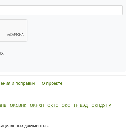
ых
ения и поправки
|
О проекте
иПВ
ОКСВНК
ОКНХП
ОКТС
ОКС
ТН ВЭД
ОКПДУПР
фициальных документов.