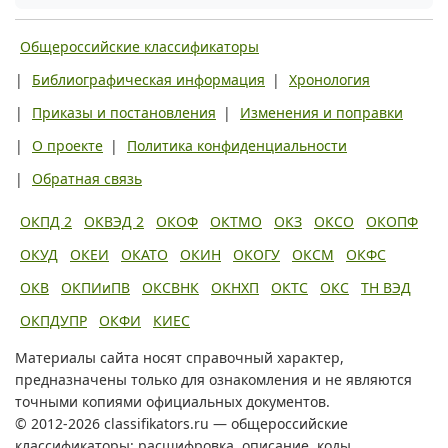
Общероссийские классификаторы
|
Библиографическая информация
|
Хронология
|
Приказы и постановления
|
Изменения и поправки
|
О проекте
|
Политика конфиденциальности
|
Обратная связь
ОКПД 2
ОКВЭД 2
ОКОФ
ОКТМО
ОКЗ
ОКСО
ОКОПФ
ОКУД
ОКЕИ
ОКАТО
ОКИН
ОКОГУ
ОКСМ
ОКФС
ОКВ
ОКПИиПВ
ОКСВНК
ОКНХП
ОКТС
ОКС
ТН ВЭД
ОКПДУПР
ОКФИ
КИЕС
Материалы сайта носят справочный характер,
предназначены только для ознакомления и не являются
точными копиями официальных документов.
© 2012-2026 classifikators.ru — общероссийские
классификаторы: расшифровка, описание, коды.