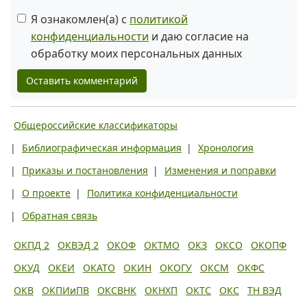
Я ознакомлен(а) с
политикой
конфиденциальности
и даю согласие на
обработку моих персональных данных
Оставить комментарий
Общероссийские классификаторы
|
Библиографическая информация
|
Хронология
|
Приказы и постановления
|
Изменения и поправки
|
О проекте
|
Политика конфиденциальности
|
Обратная связь
ОКПД 2
ОКВЭД 2
ОКОФ
ОКТМО
ОКЗ
ОКСО
ОКОПФ
ОКУД
ОКЕИ
ОКАТО
ОКИН
ОКОГУ
ОКСМ
ОКФС
ОКВ
ОКПИиПВ
ОКСВНК
ОКНХП
ОКТС
ОКС
ТН ВЭД