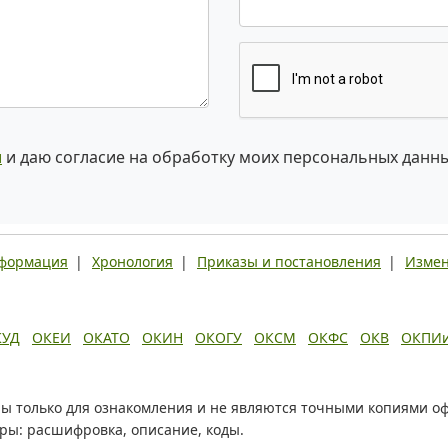
и
и даю согласие на обработку моих персональных данн
нформация
|
Хронология
|
Приказы и постановления
|
Измен
КУД
ОКЕИ
ОКАТО
ОКИН
ОКОГУ
ОКСМ
ОКФС
ОКВ
ОКПИ
ы только для ознакомления и не являются точными копиями о
оры: расшифровка, описание, коды.