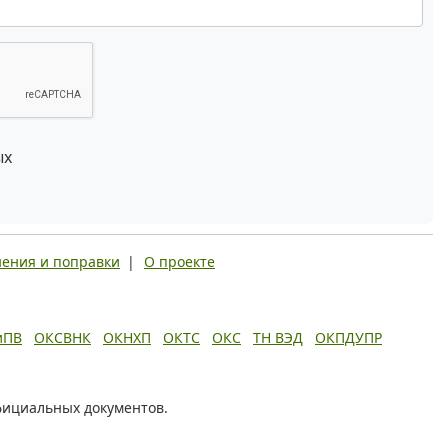
ых
ения и поправки
|
О проекте
иПВ
ОКСВНК
ОКНХП
ОКТС
ОКС
ТН ВЭД
ОКПДУПР
фициальных документов.