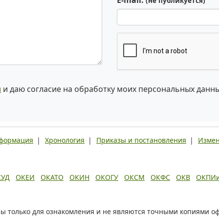
E-mail:
(не публикуется)
и
и даю согласие на обработку моих персональных данн
нформация
|
Хронология
|
Приказы и постановления
|
Измен
КУД
ОКЕИ
ОКАТО
ОКИН
ОКОГУ
ОКСМ
ОКФС
ОКВ
ОКПИ
ы только для ознакомления и не являются точными копиями о