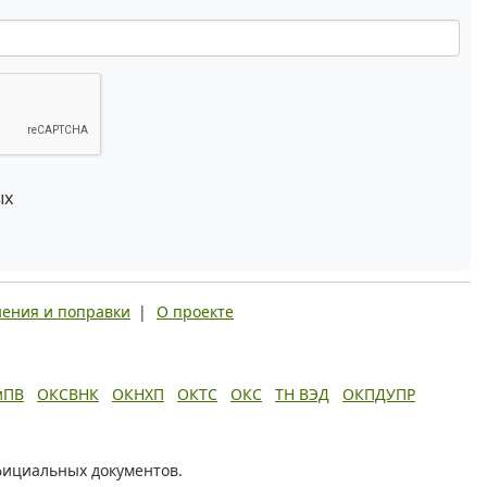
ых
ения и поправки
|
О проекте
иПВ
ОКСВНК
ОКНХП
ОКТС
ОКС
ТН ВЭД
ОКПДУПР
фициальных документов.