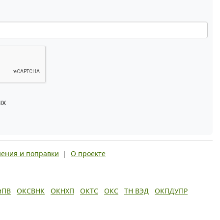
ых
ения и поправки
|
О проекте
иПВ
ОКСВНК
ОКНХП
ОКТС
ОКС
ТН ВЭД
ОКПДУПР