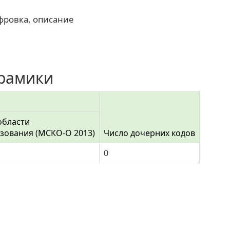
фровка, описание
ерамики
области
зования (МСКО-О 2013)
Число дочерних кодов
0