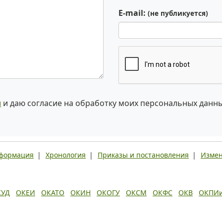
E-mail:
(не публикуется)
и
и даю согласие на обработку моих персональных данн
нформация
|
Хронология
|
Приказы и постановления
|
Измен
КУД
ОКЕИ
ОКАТО
ОКИН
ОКОГУ
ОКСМ
ОКФС
ОКВ
ОКПИ