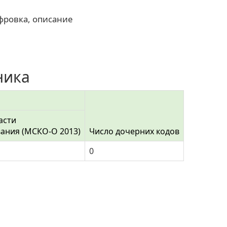
фровка, описание
ника
асти
ания (МСКО-О 2013)
Число дочерних кодов
0