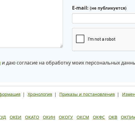
E-mail:
(не публикуется)
и
и даю согласие на обработку моих персональных данн
нформация
|
Хронология
|
Приказы и постановления
|
Измен
КУД
ОКЕИ
ОКАТО
ОКИН
ОКОГУ
ОКСМ
ОКФС
ОКВ
ОКПИ