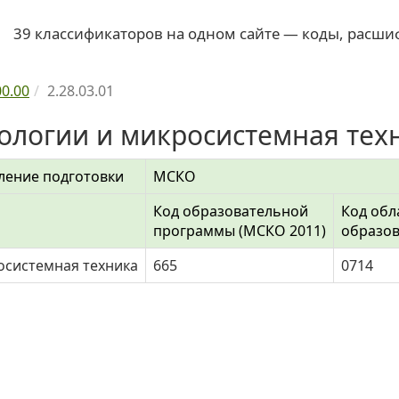
39 классификаторов на одном сайте — коды, расши
00.00
2.28.03.01
нологии и микросистемная тех
ление подготовки
МСКО
Код образовательной
Код обл
программы (МСКО 2011)
образов
осистемная техника
665
0714