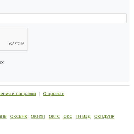
ых
ения и поправки
|
О проекте
иПВ
ОКСВНК
ОКНХП
ОКТС
ОКС
ТН ВЭД
ОКПДУПР