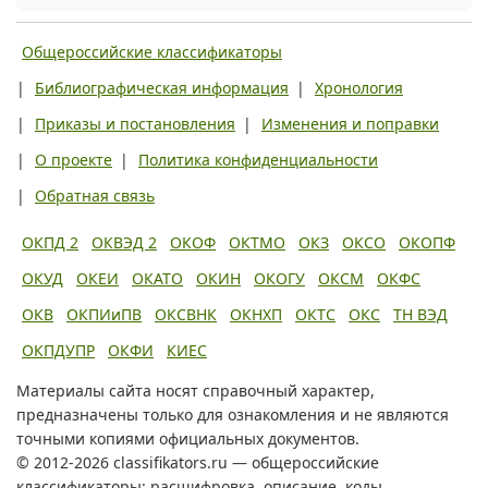
Общероссийские классификаторы
|
Библиографическая информация
|
Хронология
|
Приказы и постановления
|
Изменения и поправки
|
О проекте
|
Политика конфиденциальности
|
Обратная связь
ОКПД 2
ОКВЭД 2
ОКОФ
ОКТМО
ОКЗ
ОКСО
ОКОПФ
ОКУД
ОКЕИ
ОКАТО
ОКИН
ОКОГУ
ОКСМ
ОКФС
ОКВ
ОКПИиПВ
ОКСВНК
ОКНХП
ОКТС
ОКС
ТН ВЭД
ОКПДУПР
ОКФИ
КИЕС
Материалы сайта носят справочный характер,
предназначены только для ознакомления и не являются
точными копиями официальных документов.
© 2012-2026 classifikators.ru — общероссийские
классификаторы: расшифровка, описание, коды.