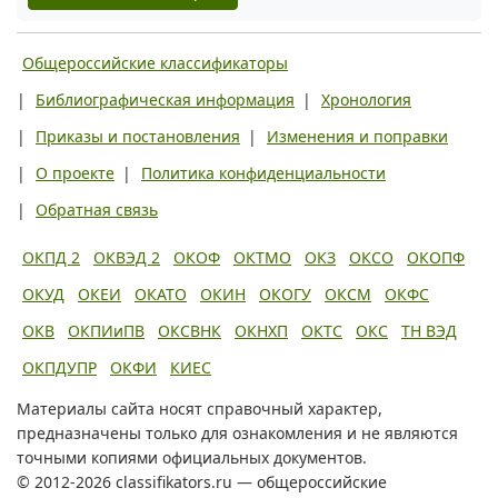
Общероссийские классификаторы
|
Библиографическая информация
|
Хронология
|
Приказы и постановления
|
Изменения и поправки
|
О проекте
|
Политика конфиденциальности
|
Обратная связь
ОКПД 2
ОКВЭД 2
ОКОФ
ОКТМО
ОКЗ
ОКСО
ОКОПФ
ОКУД
ОКЕИ
ОКАТО
ОКИН
ОКОГУ
ОКСМ
ОКФС
ОКВ
ОКПИиПВ
ОКСВНК
ОКНХП
ОКТС
ОКС
ТН ВЭД
ОКПДУПР
ОКФИ
КИЕС
Материалы сайта носят справочный характер,
предназначены только для ознакомления и не являются
точными копиями официальных документов.
© 2012-2026 classifikators.ru — общероссийские